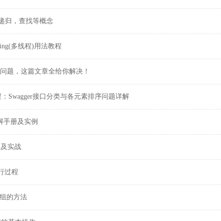
递归，查找等概念
eading(多线程)用法教程
引问题，这篇文章全给你解决！
x基础教程：Swagger接口分类与各元素排序问题详解
式详解手册及实例
详解及实战
执行过程
作数组的方法